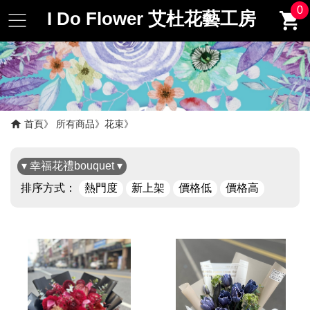
0
I Do Flower 艾杜花藝工房
首頁
所有商品
花束
▾ 幸福花禮bouquet ▾
排序方式：
熱門度
新上架
價格低
價格高