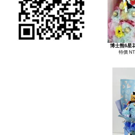
博士熊6星花
特價 NT