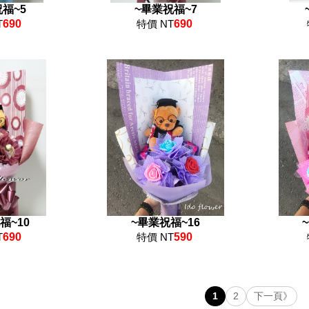
福~5
~畢業祝福~7
T
690
特價 NT
690
福~10
~畢業祝福~16
T
690
特價 NT
590
1
2
下一頁》