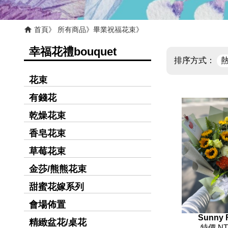
首頁
所有商品
畢業祝福花束
幸福花禮bouquet
排序方式：
花束
有錢花
乾燥花束
香皂花束
草莓花束
金莎/熊熊花束
甜蜜花嫁系列
會場佈置
S
精緻盆花/桌花
特價 NT