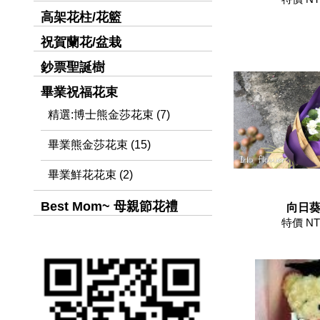
高架花柱/花籃
祝賀蘭花/盆栽
鈔票聖誕樹
畢業祝福花束
精選:博士熊金莎花束 (7)
畢業熊金莎花束 (15)
畢業鮮花花束 (2)
Best Mom~ 母親節花禮
向日
特價 NT