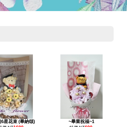
6星花束 (畢納頌)
~畢業祝福~1