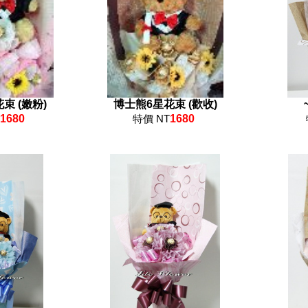
束 (嫩粉)
博士熊6星花束 (歡收)
1680
特價 NT
1680