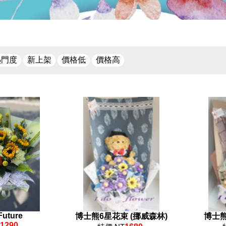
熱門度
新上架
價格低
價格高
unny Future
博士熊6星花束 (挪威森林)
博士熊
1290