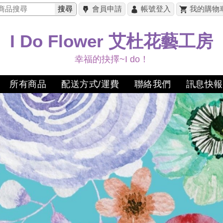
搜尋
會員申請
帳號登入
我的購物
I Do Flower 艾杜花藝工房
幸福的抉擇~I do！
所有商品
配送方式/運費
聯絡我們
訊息快報