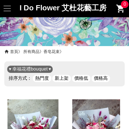
0
I Do Flower 艾杜花藝工房
首頁
所有商品
香皂花束
▾ 幸福花禮bouquet ▾
排序方式：
熱門度
新上架
價格低
價格高