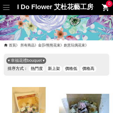
0
I Do Flower 艾杜花藝工房
首頁
所有商品
金莎/熊熊花束
創意玩偶花束
▾ 幸福花禮bouquet ▾
排序方式：
熱門度
新上架
價格低
價格高