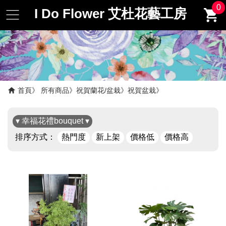
0
I Do Flower 艾杜花藝工房
首頁
所有商品
祝賀蘭花/盆栽
祝賀盆栽
▾ 幸福花禮bouquet ▾
排序方式：
熱門度
新上架
價格低
價格高