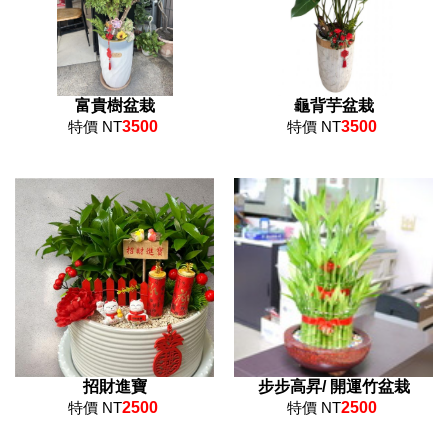
富貴樹盆栽
龜背芋盆栽
特價 NT
3500
特價 NT
3500
招財進寶
步步高昇/ 開運竹盆栽
特價 NT
2500
特價 NT
2500